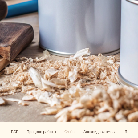
ВСЕ
Процесс работы
Слэбы
Эпоксидная смола
Я