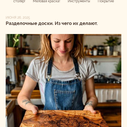
столяр!
Меловая краска!
Инструменты
Покрытие
ИЮНЯ 26, 2025
Разделочные доски. Из чего их делают.